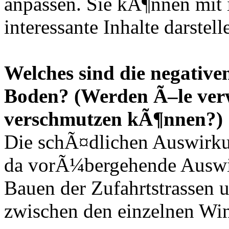
anpassen. Sie kÃ¶nnen mit 
interessante Inhalte darstell
Welches sind die negativ
Boden? (Werden Ã–le ver
verschmutzen kÃ¶nnen?)
Die schÃ¤dlichen Auswirku
da vorÃ¼bergehende Auswi
Bauen der Zufahrtstrassen u
zwischen den einzelnen Wi