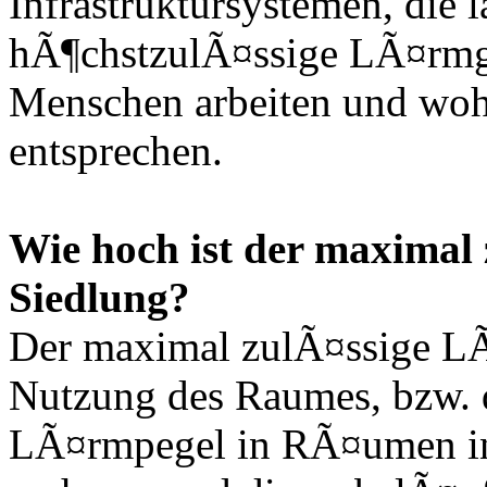
Infrastruktursystemen, die 
hÃ¶chstzulÃ¤ssige LÃ¤rmg
Menschen arbeiten und woh
entsprechen.
Wie hoch ist der maximal
Siedlung?
Der maximal zulÃ¤ssige LÃ
Nutzung des Raumes, bzw.
LÃ¤rmpegel in RÃ¤umen in