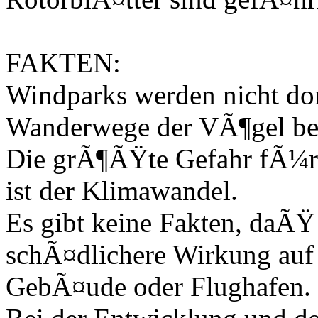
FAKTEN:
Windparks werden nicht dor
Wanderwege der VÃ¶gel be
Die grÃ¶ÃŸte Gefahr fÃ¼r
ist der Klimawandel.
Es gibt keine Fakten, daÃŸ
schÃ¤dlichere Wirkung auf d
GebÃ¤ude oder Flughafen.