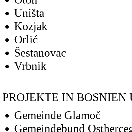
Uništa
Kozjak
Orlić
Šestanovac
Vrbnik
PROJEKTE IN BOSNIEN
Gemeinde Glamoč
Gemeindebund Osthercego