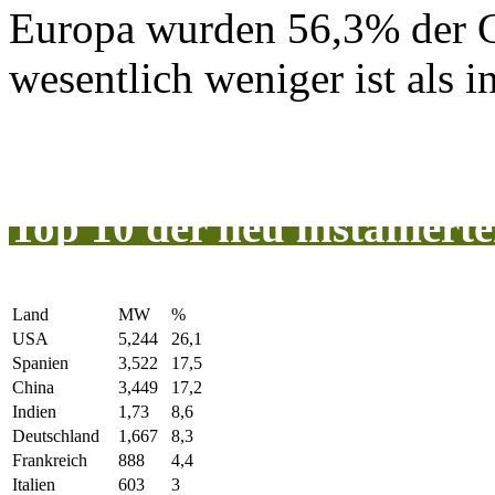
Europa wurden 56,3% der Ge
wesentlich weniger ist als i
Top 10 der neu installier
Land
MW
%
USA
5,244
26,1
Spanien
3,522
17,5
China
3,449
17,2
Indien
1,73
8,6
Deutschland
1,667
8,3
Frankreich
888
4,4
Italien
603
3