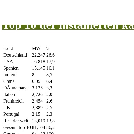
Top 10 der installierten 
Land
MW
%
Deutschland
22,247
26,6
USA
16,818
17,9
Spanien
15,145
16,1
Indien
8
8,5
China
6,05
6,4
DÃ¤nemark
3,125
3,3
Italien
2,726
2,9
Frankreich
2,454
2,6
UK
2,389
2,5
Portugal
2,15
2,3
Rest der welt
13,019
13,8
Gesamt top 10
81,104
86,2
Gesamt
94,123
100