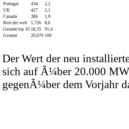
Portugal
434
2,2
UK
427
2,1
Canada
386
1,9
Rest der welt
1,726
8,6
Gesamt top 10
18,35
91,4
Gesamt
20,076
100
Der Wert der neu installier
sich auf Ã¼ber 20.000 MW
gegenÃ¼ber dem Vorjahr dar