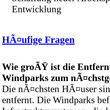
Entwicklung
HÃ¤ufige Fragen
Wie groÃŸ ist die Entfer
Windparks zum nÃ¤chstg
Die nÃ¤chsten HÃ¤user sin
entfernt. Die Windparks bef