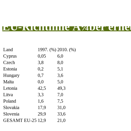
EU-Richtlinie Ã¼ber erne
Land
1997. (%)
2010. (%)
Cyprus
0,05
6,0
Czech
3,8
8,0
Estonia
0,2
5,1
Hungary
0,7
3,6
Malta
0,0
5,0
Letonia
42,5
49,3
Litva
3,3
7,0
Poland
1,6
7,5
Slovakia
17,9
31,0
Slovenia
29,9
33,6
GESAMT EU-25
12,9
21,0