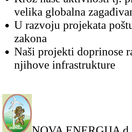
velika globalna zagađiva
U razvoju projekata poštu
zakona
Naši projekti doprinose r
njihove infrastrukture
NOVA ENERGIJA d.o